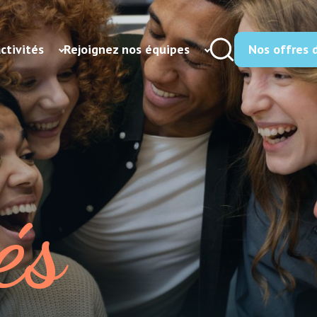
ctivités
Rejoignez nos équipes
Nos offres 
Santé
Centre de santé infirmier – Niederbronn
Mi
tologie Saint Damien
USLD Pôle de Gérontologie Saint Damien
Ma
ri Jungck
SMR Pôle de Gérontologie Saint Damien
és
-Marie – Niederbronn
-Marie – Oberbronn
rovidence
 Vosges