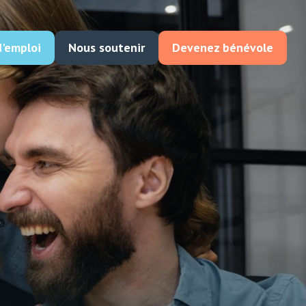
d'emploi
Nous soutenir
Devenez bénévole
Enfance
Handicap
cro crèche Saint Côme
Institut Saint Joseph
ison d’Enfants Saint Joseph
Établissement Saint Joseph