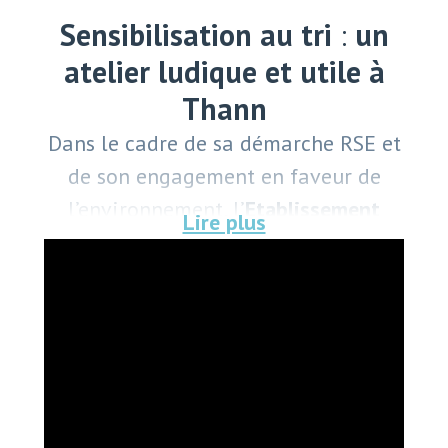
Sensibilisation au tri
:
un
atelier ludique et utile à
Thann
Dans le cadre de sa démarche RSE et
de son engagement en faveur de
l’environnement, l’
Etablissement
Saint Joseph de Thann
a accueilli, en
partenariat avec
le Syndicat Mixte
Thann-Cernay
, une série
d’ateliers de
sensibilisation autour du tri des
déchets
.