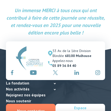
Un immense MERCI à tous ceux qui ont
contribué à faire de cette journée une réussite,
et rendez-vous en 2025 pour une nouvelle
édition encore plus belle !
53 Av. de la 1ère Division
Blindée
68100 Mulhouse
Appelez-nous
03 89 36 84 40
La fondation
Nos activités
Rejoignez nos équipes
Nous soutenir
Espace
Nous contacter