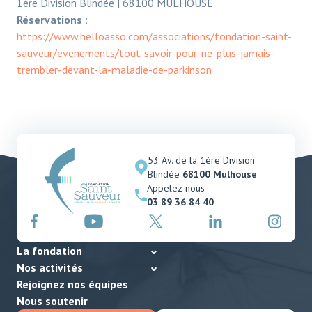
1ère Division Blindée | 68100 MULHOUSE
Réservations
:
https://www.helloasso.com/associations/fondation-saint-
sauveur/evenements/tout-savoir-pour-ne-plus-jamais-
trembler-devant-la-maladie-de-parkinson
53 Av. de la 1ère Division
Blindée
68100 Mulhouse
Appelez-nous
03 89 36 84 40
La fondation
Nos activités
Rejoignez nos équipes
Nous soutenir