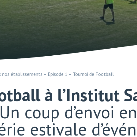
s nos établissements – Episode 1 – Tournoi de Football
tball à l’Institut 
Un coup d’envoi en
érie estivale d’év