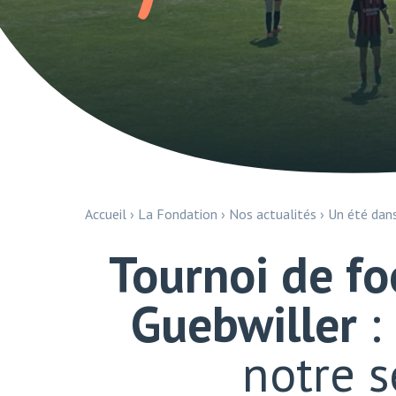
Accueil
›
La Fondation
›
Nos actualités
›
Un été dan
Tournoi de foo
Guebwiller
:
notre s