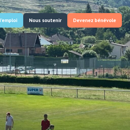
d'emploi
Nous soutenir
Devenez bénévole
Enfance
Handicap
cro crèche Saint Côme
Institut Saint Joseph
ison d’Enfants Saint Joseph
Établissement Saint Joseph