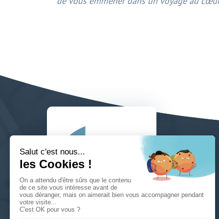
de vous emmener dans un voyage au cœur 
53 Av. de la 1ère Division
Blindée
68100