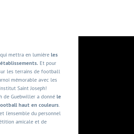
e qui mettra en lumière
les
établissements.
Et pour
r les terrains de football
ournoi mémorable avec les
Institut Saint Joseph!
seph de Guebwiller a donné
le
football haut en couleurs
.
 et l’ensemble du personnel
tition amicale et de